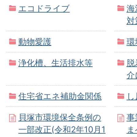
エコドライブ
海
対
動物愛護
環
浄化槽、生活排水等
脱
介
住宅省エネ補助金関係
し
貝塚市環境保全条例の
事
一部改正(令和2年10月1
ま