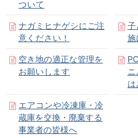
ついて
ナガミヒナゲシにご注
子
意ください！
施
空き地の適正な管理を
P
お願いします
ニ
は
エアコンや冷凍庫・冷
蔵庫を交換・廃棄する
事業者の皆様へ