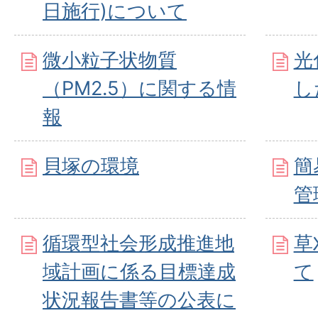
日施行)について
微小粒子状物質
光
（PM2.5）に関する情
し
報
貝塚の環境
簡
管
循環型社会形成推進地
草
域計画に係る目標達成
て
状況報告書等の公表に