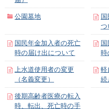
公園墓地
国
つ
国民年金加入者の死亡
国
時の届け出について
時
上水道使用者の変更
軽
（名義変更）
続
後期高齢者医療の転入
時、転出、死亡時の手