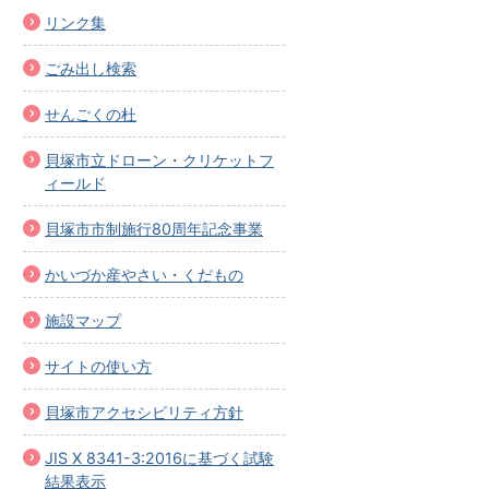
リンク集
ごみ出し検索
せんごくの杜
貝塚市立ドローン・クリケットフ
ィールド
貝塚市市制施行80周年記念事業
かいづか産やさい・くだもの
施設マップ
サイトの使い方
貝塚市アクセシビリティ方針
JIS X 8341-3:2016に基づく試験
結果表示