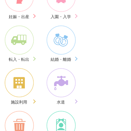
妊娠・出産
入園・入学
転入・転出
結婚・離婚
施設利用
水道