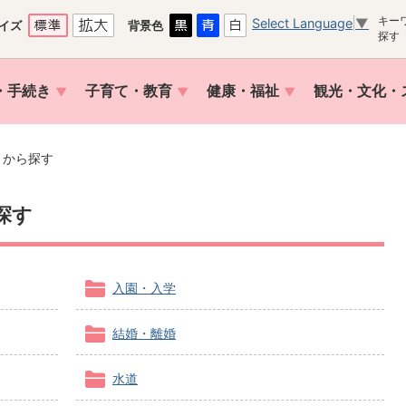
キー
Select Language
▼
イズ
背景色
探す
・手続き
子育て・教育
健康・福祉
観光・文化・
トから探す
探す
入園・入学
結婚・離婚
水道