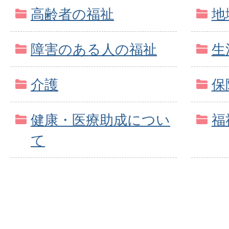
高齢者の福祉
地
障害のある人の福祉
生
介護
保
健康・医療助成につい
福
て