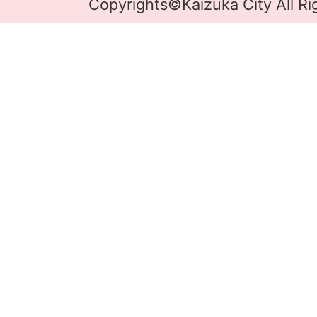
Copyrights©Kaizuka City All Ri