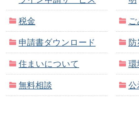
税金
ご
申請書ダウンロード
防
住まいについて
環
無料相談
公