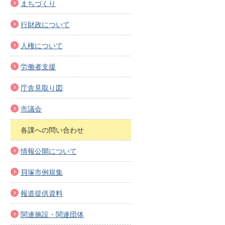
まちづくり
行財政について
人権について
労働者支援
庁舎見取り図
市議会
各課への問い合わせ
情報公開について
貝塚市例規集
報道提供資料
関連施設・関連団体