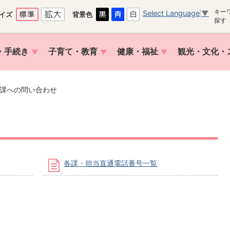
キー
Select Language
▼
イズ
背景色
探す
・手続き
子育て・教育
健康・福祉
観光・文化・
課への問い合わせ
各課・担当直通電話番号一覧