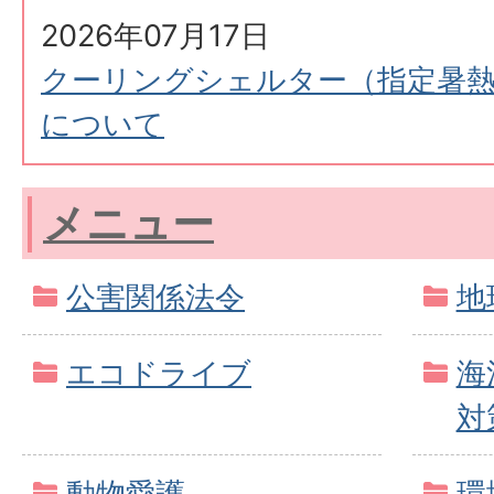
2026年07月17日
クーリングシェルター（指定暑熱
について
メニュー
公害関係法令
地
エコドライブ
海
対
動物愛護
環