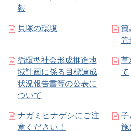
報
貝塚の環境
簡
管
循環型社会形成推進地
草
域計画に係る目標達成
て
状況報告書等の公表に
ついて
ナガミヒナゲシにご注
子
意ください！
施