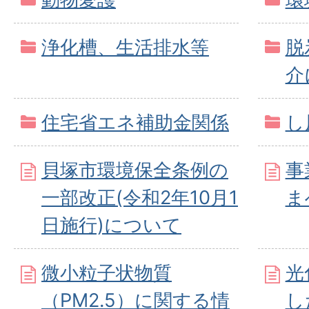
浄化槽、生活排水等
脱
介
住宅省エネ補助金関係
し
貝塚市環境保全条例の
事
一部改正(令和2年10月1
ま
日施行)について
微小粒子状物質
光
（PM2.5）に関する情
し