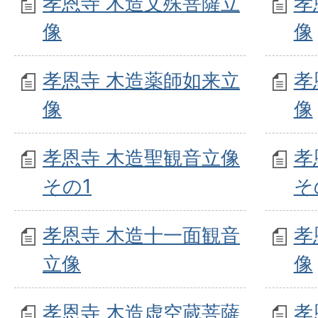
孝恩寺 木造文殊菩薩立
孝
像
像
孝恩寺 木造薬師如来立
孝
像
像
孝恩寺 木造聖観音立像
孝
その1
そ
孝恩寺 木造十一面観音
孝
立像
像
孝恩寺 木造虚空蔵菩薩
孝