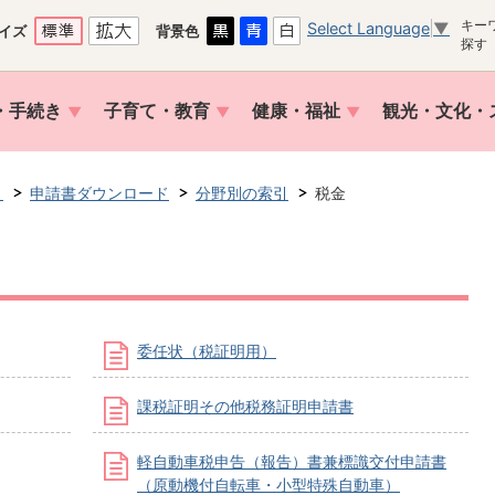
キー
Select Language
▼
イズ
背景色
探す
・手続き
子育て・教育
健康・福祉
観光・文化・
き
申請書ダウンロード
分野別の索引
税金
委任状（税証明用）
課税証明その他税務証明申請書
軽自動車税申告（報告）書兼標識交付申請書
（原動機付自転車・小型特殊自動車）