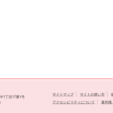
サイトマップ
サイトの使い方
1丁目17番1号
表）
アクセシビリティについて
著作権