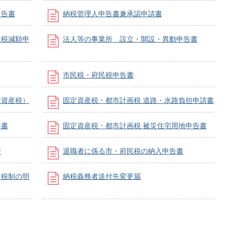
申告書
納税管理人申告書兼承認申請書
産税減額申
法人等の事業所 設立・開設・異動申告書
市民税・府民税申告書
定資産税）
固定資産税・都市計画税 道路・水路負担申請書
告書
固定資産税・都市計画税 被災住宅用地申告書
書
退職者に係る市・府民税の納入申告書
ン税制の明
納税義務者送付先変更届