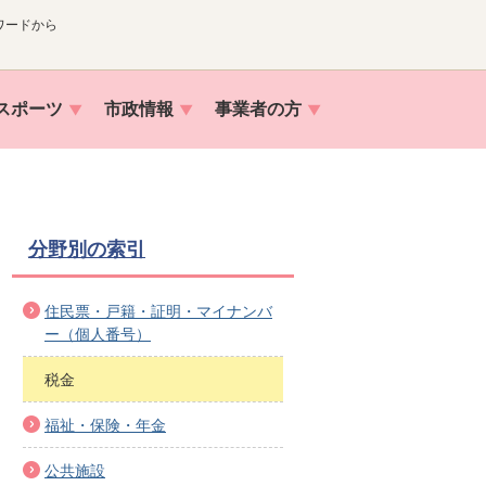
ワードから
スポーツ
市政情報
事業者の方
分野別の索引
住民票・戸籍・証明・マイナンバ
ー（個人番号）
税金
福祉・保険・年金
公共施設