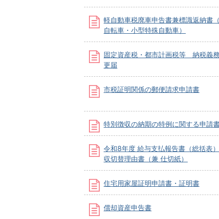
軽自動車税廃車申告書兼標識返納書
自転車・小型特殊自動車）
固定資産税・都市計画税等 納税義
更届
市税証明関係の郵便請求申請書
特別徴収の納期の特例に関する申請
令和8年度 給与支払報告書（総括表
収切替理由書（兼 仕切紙）
住宅用家屋証明申請書・証明書
償却資産申告書