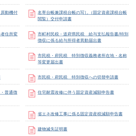
（原動機付
名寄台帳兼課税台帳の写し（固定資産課税台帳
閲覧）交付申請書
務者住所変
市町村民税・道府県民税 給与支払報告書/特別
徴収に係る給与所得者異動届出書
市民税・府民税 特別徴収義務者所在地・名称
等変更届出書
書
市民税・府民税 特別徴収への切替申請書
）・普通徴
住宅耐震改修に伴う固定資産減額申告書
省エネ改修工事に係る固定資産税減額申告書
建物滅失証明書