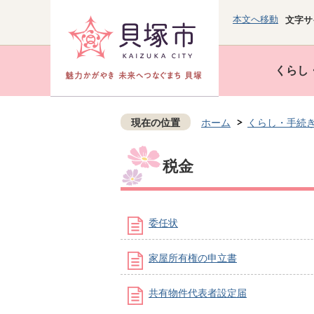
本文へ移動
文字サ
くらし
現在の位置
ホーム
くらし・手続
税金
委任状
家屋所有権の申立書
共有物件代表者設定届