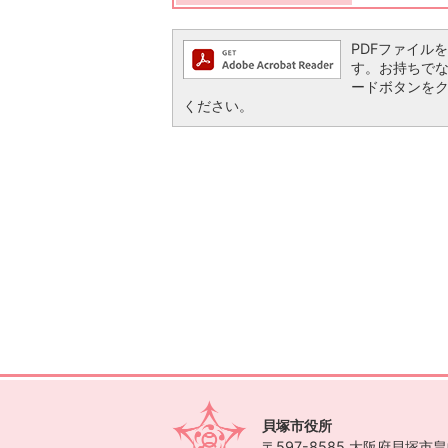
PDFファイルを閲
す。お持ちでない方
ードボタンを
ください。
貝塚市役所
〒597-8585
大阪府貝塚市畠中