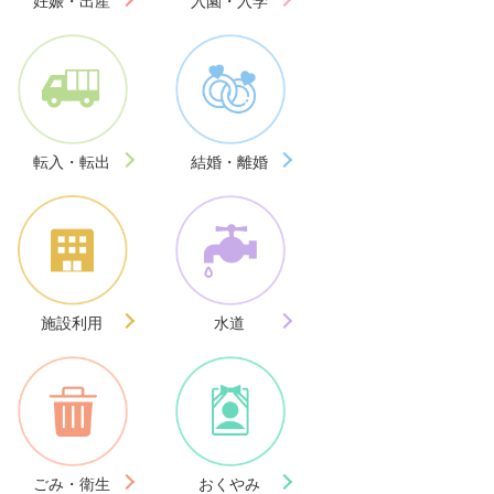
妊娠・出産
入園・入学
転入・転出
結婚・離婚
施設利用
水道
ごみ・衛生
おくやみ