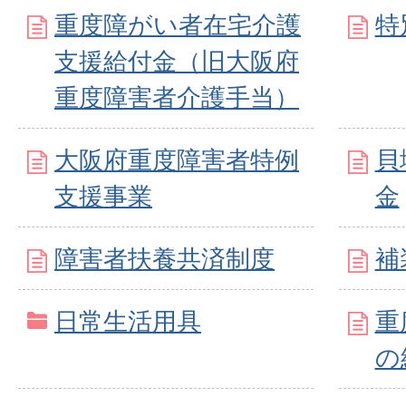
重度障がい者在宅介護
特
支援給付金（旧大阪府
重度障害者介護手当）
大阪府重度障害者特例
貝
支援事業
金
障害者扶養共済制度
補
日常生活用具
重
の