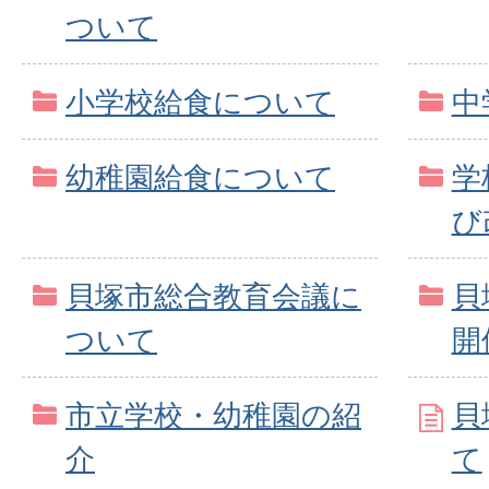
ついて
小学校給食について
中
幼稚園給食について
学
び
貝塚市総合教育会議に
貝
ついて
開
市立学校・幼稚園の紹
貝
介
て