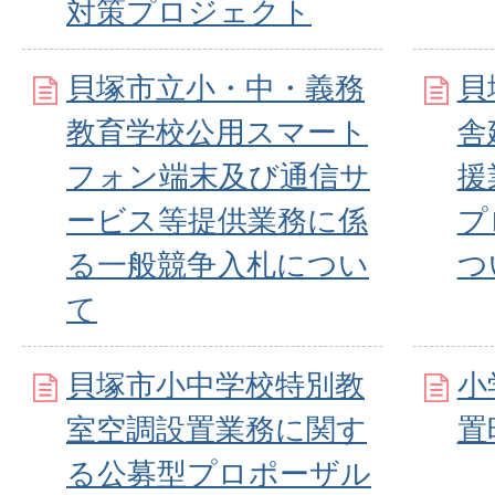
対策プロジェクト
貝塚市立小・中・義務
貝
教育学校公用スマート
舎
フォン端末及び通信サ
援
ービス等提供業務に係
プ
る一般競争入札につい
つ
て
貝塚市小中学校特別教
小
室空調設置業務に関す
置
る公募型プロポーザル