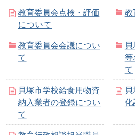
教育委員会点検・評価
教
について
教育委員会会議につい
貝
て
等
て
貝塚市学校給食用物資
貝
納入業者の登録につい
化
て