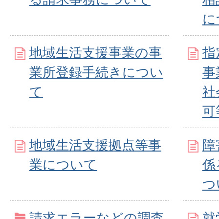
に
地域生活支援事業の事
指
業所登録手続きについ
事
て
社
可
地域生活支援拠点等事
障
業について
係
つ
請求エラーなどの調査
就