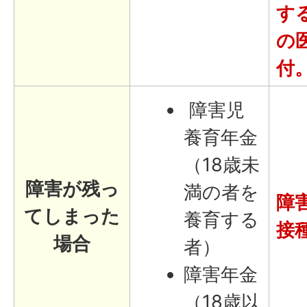
す
の
付
障害児
養育年金
（18歳未
障害が残っ
満の者を
障
てしまった
養育する
接
場合
者）
障害年金
（18歳以