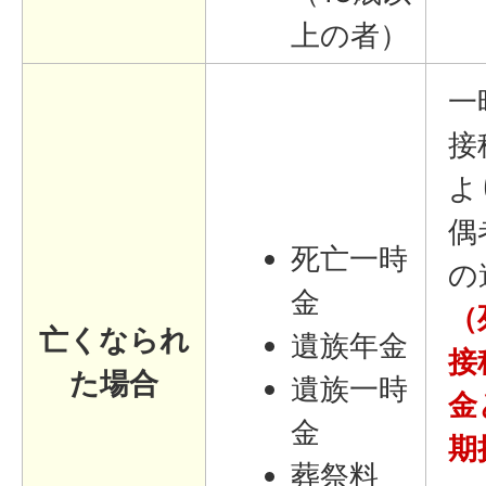
上の者）
一
接
よ
偶
死亡一時
の
金
（
亡くなられ
遺族年金
接
た場合
遺族一時
金
金
期
葬祭料