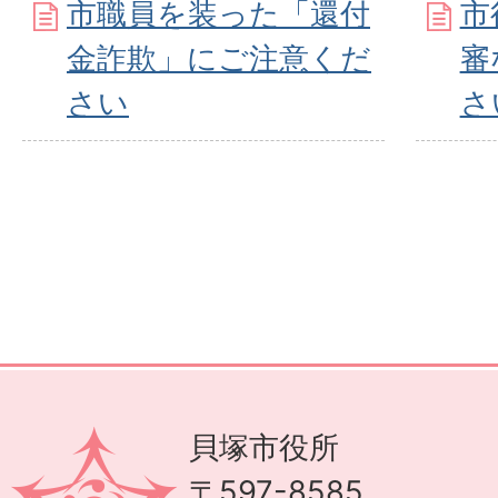
市職員を装った「還付
市
金詐欺」にご注意くだ
審
さい
さ
貝塚市役所
〒597-8585