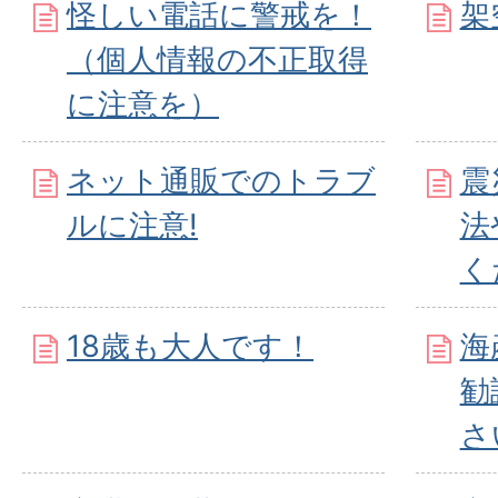
怪しい電話に警戒を！
架
（個人情報の不正取得
に注意を）
ネット通販でのトラブ
震
ルに注意!
法
く
18歳も大人です！
海
勧
さ