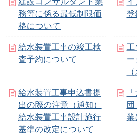
建設コンサルタント業
イ
務等に係る最低制限価
登
格について
給水装置工事の竣工検
工
査予約について
ー
（
給水装置工事申込書提
「
出の際の注意（通知）
団
給水装置工事設計施行
業
基準の改定について