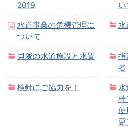
2019
い
水道事業の危機管理に
水
ついて
貝塚の水道施設と水質
指
者
検針にご協力を！
水
栓
使
更