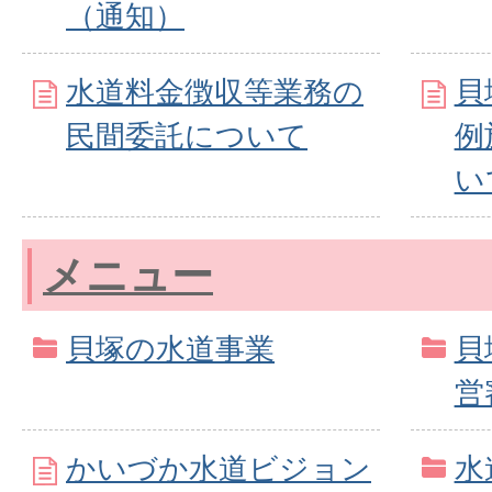
（通知）
水道料金徴収等業務の
貝
民間委託について
例
い
メニュー
貝塚の水道事業
貝
営
かいづか水道ビジョン
水