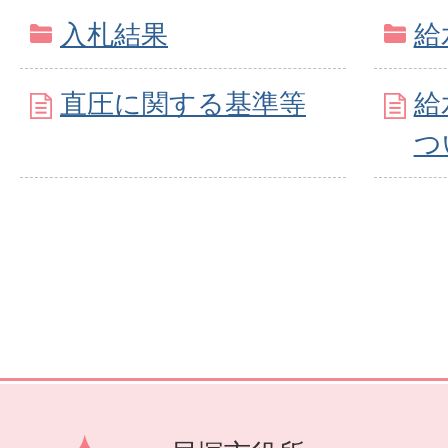
入札結果
給
直圧に関する基準等
給
つ