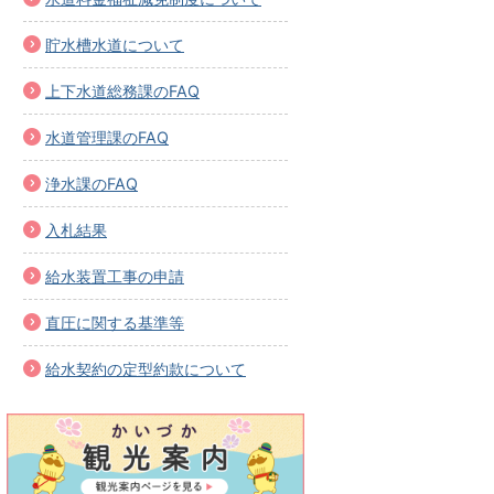
貯水槽水道について
上下水道総務課のFAQ
水道管理課のFAQ
浄水課のFAQ
入札結果
給水装置工事の申請
直圧に関する基準等
給水契約の定型約款について