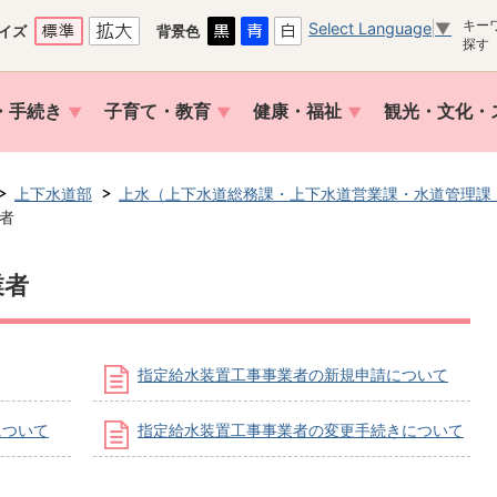
キー
Select Language
▼
イズ
背景色
探す
・手続き
子育て・教育
健康・福祉
観光・文化・
上下水道部
上水（上下水道総務課・上下水道営業課・水道管理課
者
業者
指定給水装置工事事業者の新規申請について
について
指定給水装置工事事業者の変更手続きについて