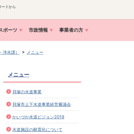
ワードから
スポーツ
市政情報
事業者の方
・浄水課）
メニュー
メニュー
貝塚の水道事業
貝塚市上下水道事業経営審議会
かいづか水道ビジョン2019
水道施設の耐震化について