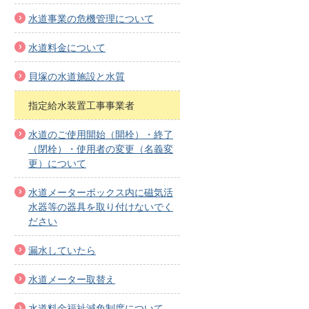
水道事業の危機管理について
水道料金について
貝塚の水道施設と水質
指定給水装置工事事業者
水道のご使用開始（開栓）・終了
（閉栓）・使用者の変更（名義変
更）について
水道メーターボックス内に磁気活
水器等の器具を取り付けないでく
ださい
漏水していたら
水道メーター取替え
水道料金福祉減免制度について