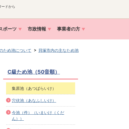
ワードから
スポーツ
市政情報
事業者の方
のため池について
貝塚市内の主なため池
C級ため池（50音順）
集原池（あつばらいけ）
穴伏池（あなふしいけ）
今池（件）（いまいけ（くだ
ん））