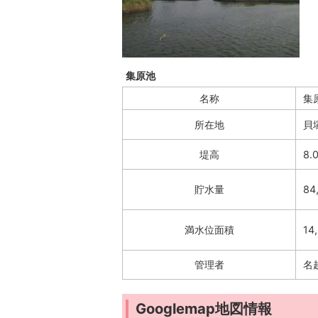
集原池
名称
集
所在地
貝
堤高
8
貯水量
8
満水位面積
1
管理者
名
Googlemap地図情報