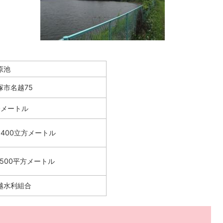
原池
塚市名越75
.0メートル
4,400立方メートル
4,500平方メートル
越水利組合