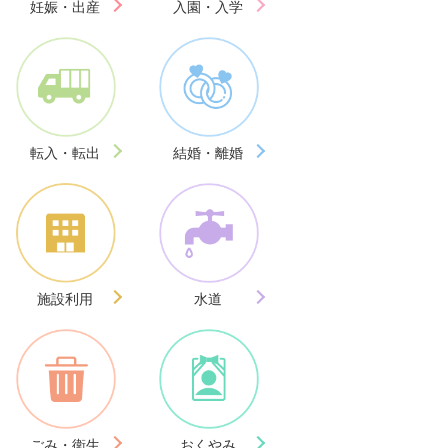
妊娠・出産
入園・入学
転入・転出
結婚・離婚
施設利用
水道
ごみ・衛生
おくやみ