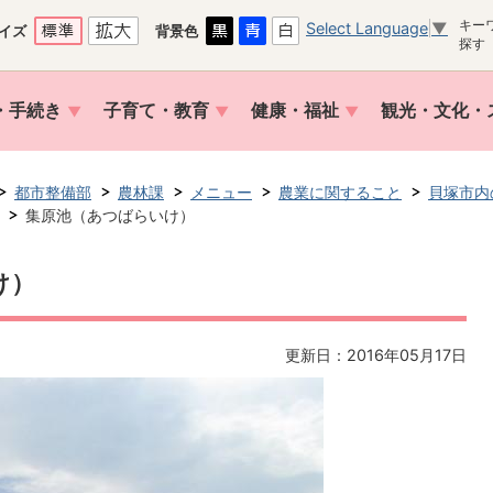
キー
Select Language
▼
イズ
背景色
探す
・手続き
子育て・教育
健康・福祉
観光・文化・
都市整備部
農林課
メニュー
農業に関すること
貝塚市内
集原池（あつばらいけ）
け）
更新日：2016年05月17日