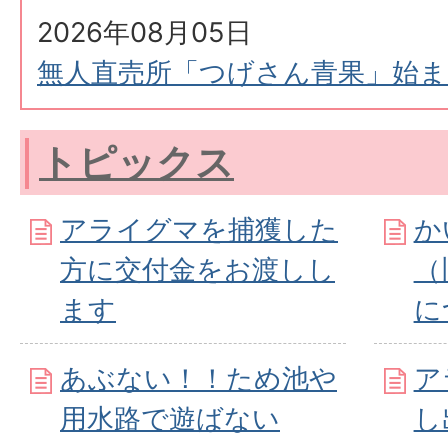
2026年08月05日
無人直売所「つげさん青果」始
トピックス
アライグマを捕獲した
か
方に交付金をお渡しし
（
ます
に
あぶない！！ため池や
ア
用水路で遊ばない
し