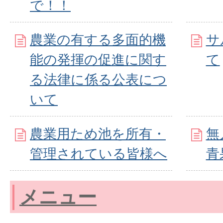
で！！
農業の有する多面的機
サ
能の発揮の促進に関す
て
る法律に係る公表につ
いて
農業用ため池を所有・
無
管理されている皆様へ
青
メニュー