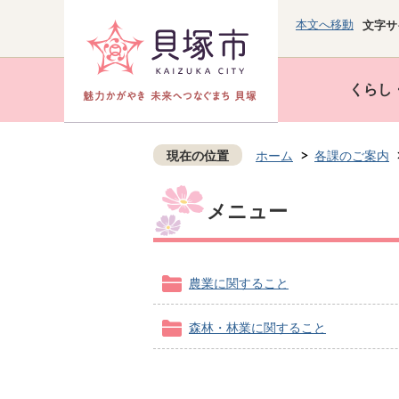
本文へ移動
文字サ
くらし
現在の位置
ホーム
各課のご案内
メニュー
農業に関すること
森林・林業に関すること