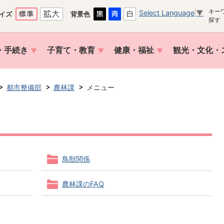
キー
Select Language
▼
イズ
背景色
探す
・手続き
子育て・教育
健康・福祉
観光・文化・
都市整備部
農林課
メニュー
鳥獣関係
農林課のFAQ