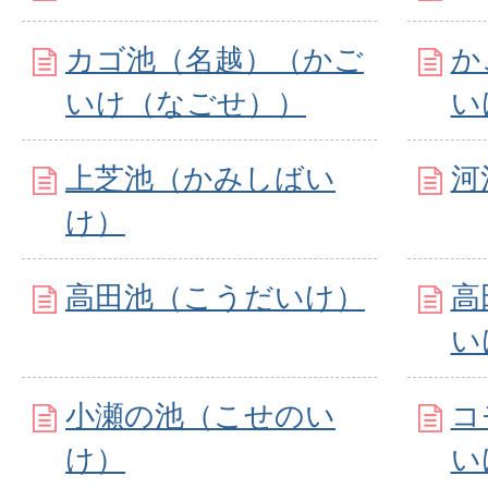
カゴ池（名越）（かご
か
いけ（なごせ））
い
上芝池（かみしばい
河
け）
高田池（こうだいけ）
高
い
小瀬の池（こせのい
コ
け）
い