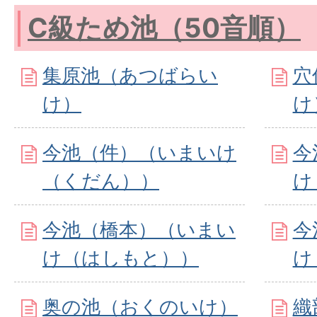
C級ため池（50音順）
集原池（あつばらい
穴
け）
け
今池（件）（いまいけ
今
（くだん））
け
今池（橋本）（いまい
今
け（はしもと））
け
奥の池（おくのいけ）
織