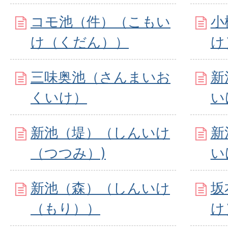
コモ池（件）（こもい
小
け（くだん））
け
三味奥池（さんまいお
新
くいけ）
い
新池（堤）（しんいけ
新
（つつみ）)
い
新池（森）（しんいけ
坂
（もり））
け