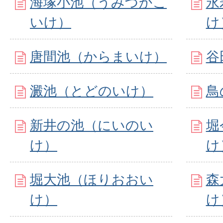
海塚小池（うみづかこ
永
いけ）
け
唐間池（からまいけ）
谷
澱池（とどのいけ）
鳥
新井の池（にいのい
堀
け）
け
堀大池（ほりおおい
森
け）
け