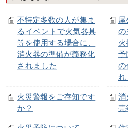
不特定多数の人が集ま
屋
るイベントで火気器具
の
等を使用する場合に、
火
消火器の準備が義務化
予
されました
の
れ
火災警報をご存知です
消
か？
売
火災予防について
住