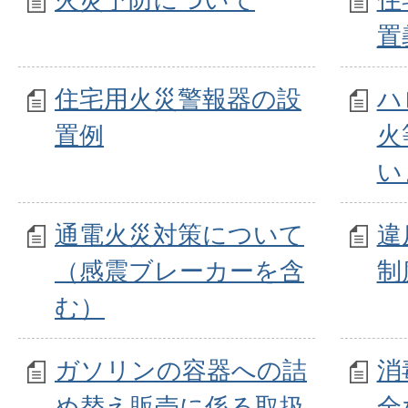
置
住宅用火災警報器の設
ハ
置例
火
い
通電火災対策について
違
（感震ブレーカーを含
制
む）
ガソリンの容器への詰
消
め替え販売に係る取扱
全