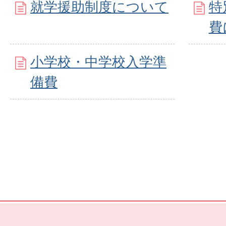
就学援助制度について
特
費
小学校・中学校入学準
備費