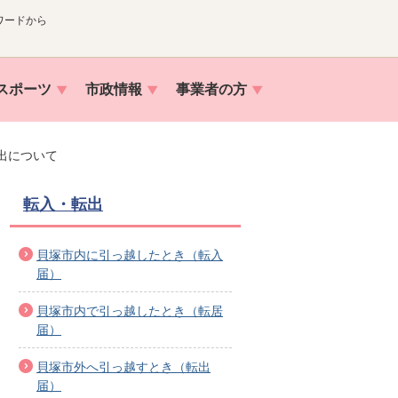
ワードから
スポーツ
市政情報
事業者の方
出について
転入・転出
貝塚市内に引っ越したとき（転入
届）
貝塚市内で引っ越したとき（転居
届）
貝塚市外へ引っ越すとき（転出
届）