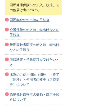
国民健康保険への加入、脱退、そ
の他届け出について
国民年金の転出時の手続き
介護保険の転入時、転出時などの
手続き
後期高齢者医療の転入時、転出時
などの手続き
健康診査・予防接種を受けたいと
き
水道のご使用開始（開栓）・終了
（閉栓）・使用者の変更（名義変
更）について
原動機付自転車の登録・廃車手続
きについて