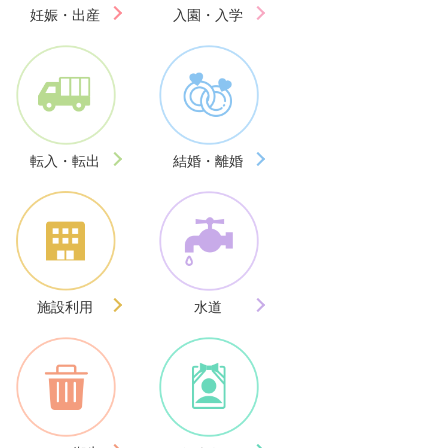
妊娠・出産
入園・入学
転入・転出
結婚・離婚
施設利用
水道