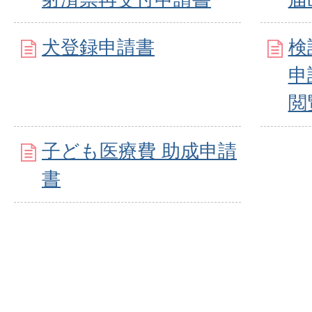
犬登録申請書
検
申
閲
子ども医療費 助成申請
書