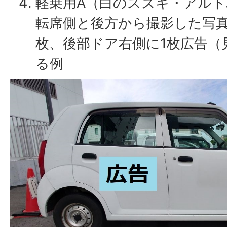
軽乗用A（白のスズキ・アル
転席側と後方から撮影した写真
枚、後部ドア右側に1枚広告（
る例