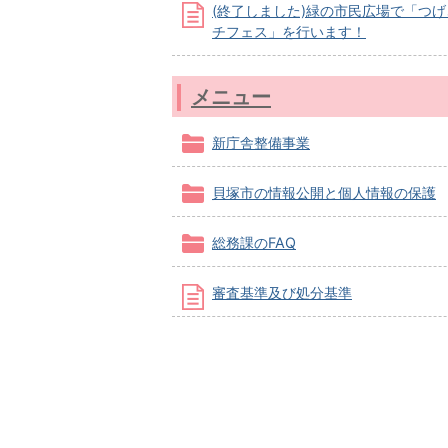
(終了しました)緑の市民広場で「つ
チフェス」を行います！
メニュー
新庁舎整備事業
貝塚市の情報公開と個人情報の保護
総務課のFAQ
審査基準及び処分基準