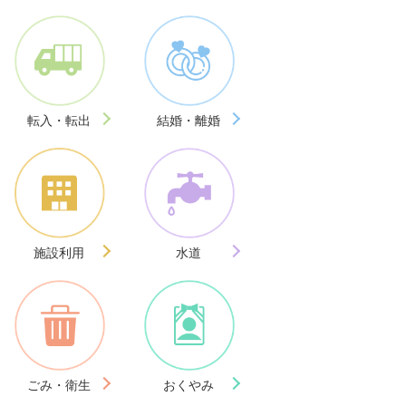
転入・転出
結婚・離婚
施設利用
水道
ごみ・衛生
おくやみ