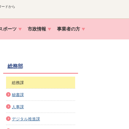
ワードから
スポーツ
市政情報
事業者の方
総務部
総務課
秘書課
人事課
デジタル推進課