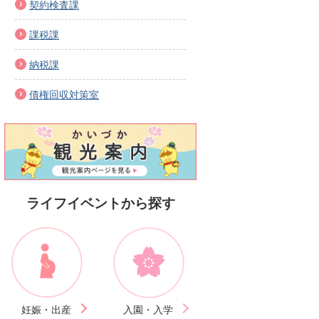
契約検査課
課税課
納税課
債権回収対策室
ライフイベントから探す
妊娠・出産
入園・入学