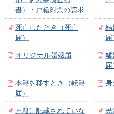
書）・戸籍附票の請求
死亡したとき（死亡
結
届）
届
オリジナル婚姻届
離
届
本籍を移すとき（転籍
身
届）
戸籍に記載されていな
民