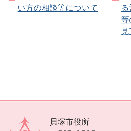
い方の相談等について
る
等
見
貝塚市役所