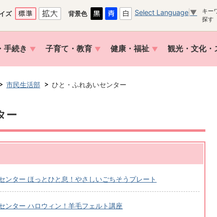
キー
Select Language
▼
イズ
背景色
探す
・手続き
子育て・教育
健康・福祉
観光・文化・
市民生活部
ひと・ふれあいセンター
ター
センター ほっとひと息！やさしいごちそうプレート
センター ハロウィン！羊毛フェルト講座