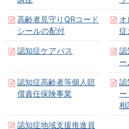
高齢者見守りQRコード
オ
シールの配付
症
認知症ケアパス
認
ー
認知症高齢者等個人賠
認
償責任保険事業
ー
相
認知症地域支援推進員