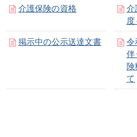
介護保険の資格
介
度
掲示中の公示送達文書
令
伴
険
て