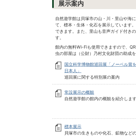
展示案内
自然遊学館は貝塚市の山・川・里山や海に
て、標本・生体・化石を展示しています。
できます。また、里山も音声ガイド付きの
す。
館内の無料Wi-Fiも使用できますので、
虫の部屋は（公財）乃村文化財団の助成を
国立科学博物館巡回展「ノーベル賞
日本人」
巡回展に関する特別展の案内
常設展示の概観
自然遊学館の館内の概観を紹介しま
標本展示
貝塚市の生きものや化石、鉱物など