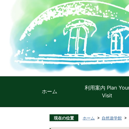
利用案内 Plan You
ホーム
Visit
現在の位置
ホーム
自然遊学館