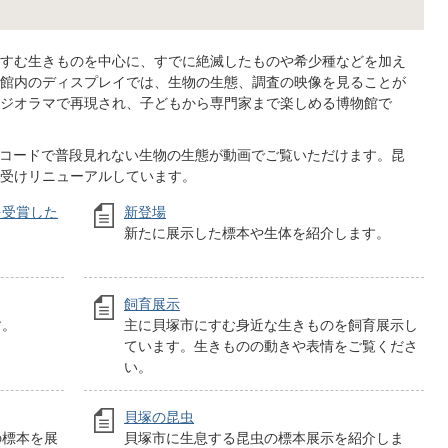
すむ生きものを中心に、すでに絶滅したものや希少種などを加え
館内のディスプレイでは、生物の生態、調査の映像を見ることが
ジオラマで再現され、子どもから専門家まで楽しめる博物館で
QRコードで普段見れない生物の生態が動画でご覧いただけます。昆
受けリニューアルしています。
を受賞した
新登場
新たに展示した標本や生体を紹介します。
飼育展示
す。
主に貝塚市にすむ身近な生きものを飼育展示し
ています。生きものの動きや表情をご覧くださ
い。
貝塚の昆虫
の標本を展
貝塚市に生息する昆虫の標本展示を紹介しま