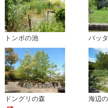
トンボの池
バッ
ドングリの森
海辺