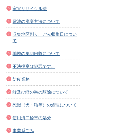
家電リサイクル法
電池の廃棄方法について
収集地区割り、ごみ収集日につい
て
地域の集団回収について
不法投棄は犯罪です。
防疫業務
蜂及び蜂の巣の駆除について
死獣（犬・猫等）の処理について
使用済二輪車の処分
事業系ごみ