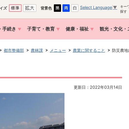
キー
Select Language
▼
イズ
背景色
探す
・手続き
子育て・教育
健康・福祉
観光・文化・
都市整備部
農林課
メニュー
農業に関すること
防災農地
更新日：2022年03月14日