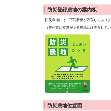
防災登録農地の案内板
防災農地には、下記看板が設置してありま
（農作業に支障がある農地には設置してい
防災農地位置図