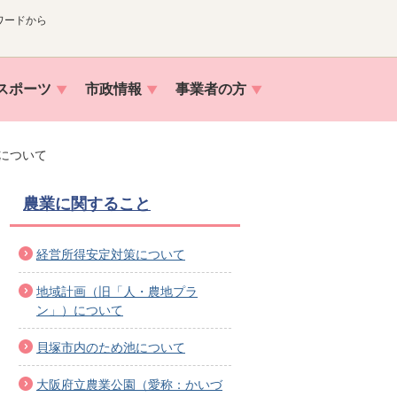
ワードから
スポーツ
市政情報
事業者の方
について
農業に関すること
経営所得安定対策について
地域計画（旧「人・農地プラ
ン」）について
貝塚市内のため池について
大阪府立農業公園（愛称：かいづ