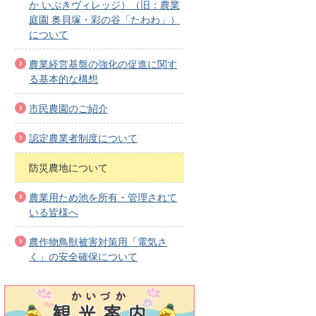
か いぶきヴィレッジ）（旧：農業
庭園 奥貝塚・彩の谷「たわわ」）
について
農業経営基盤の強化の促進に関す
る基本的な構想
市民農園のご紹介
認定農業者制度について
防災農地について
農業用ため池を所有・管理されて
いる皆様へ
農作物鳥獣被害対策用「電気さ
く」の安全確保について