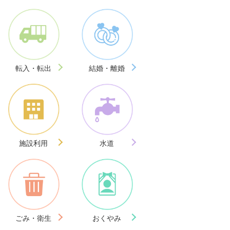
転入・転出
結婚・離婚
施設利用
水道
ごみ・衛生
おくやみ