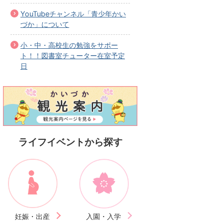
YouTubeチャンネル「青少年かい
づか」について
小・中・高校生の勉強をサポー
ト！！図書室チューター在室予定
日
ライフイベントから探す
妊娠・出産
入園・入学