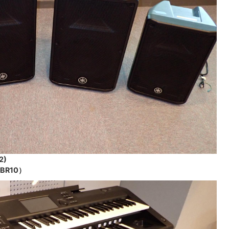
2)
R10）