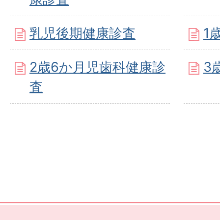
乳児後期健康診査
1
2歳6か月児歯科健康診
3
査