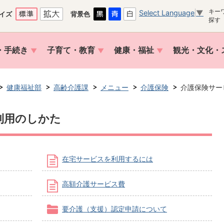
キー
Select Language
▼
イズ
背景色
探す
・手続き
子育て・教育
健康・福祉
観光・文化・
健康福祉部
高齢介護課
メニュー
介護保険
介護保険サー
利用のしかた
在宅サービスを利用するには
高額介護サービス費
要介護（支援）認定申請について