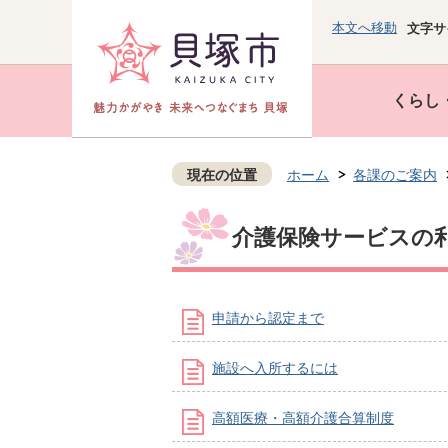
本文へ移動
文字サ
くらし
現在の位置
ホーム
各課のご案内
介護保険サービスの
申請から認定まで
施設へ入所するには
高額医療・高額介護合算制度