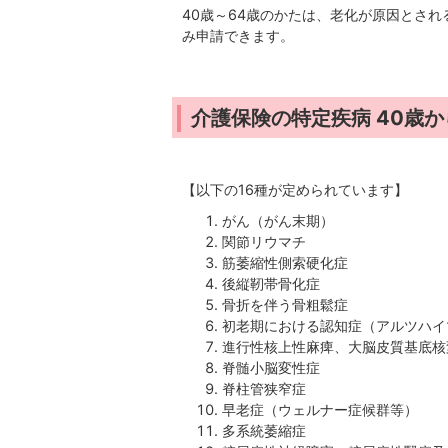
40歳～64歳のかたは、老化が原因とさ
み申請できます。
介護保険の特定疾病 40歳か
【以下の16種が定められています】
がん（がん末期）
関節リウマチ
筋萎縮性側索硬化症
後縦靭帯骨化症
骨折を伴う骨粗鬆症
初老期における認知症（アルツハイ
進行性核上性麻痺、大脳皮質基底核
脊髄小脳変性症
脊柱管狭窄症
早老症（ウェルナー症候群等）
多系統萎縮症