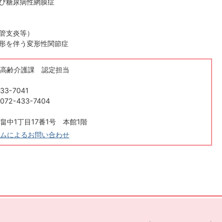
び糖尿病性網膜症
管支炎等）
形を伴う変形性関節症
高齢介護課 認定担当
33-7041
2-433-7404
畠中1丁目17番1号 本館1階
ムによるお問い合わせ