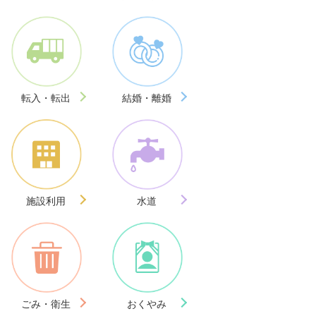
転入・転出
結婚・離婚
施設利用
水道
ごみ・衛生
おくやみ