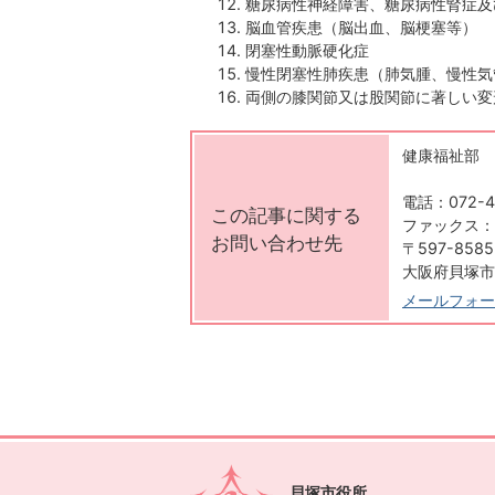
糖尿病性神経障害、糖尿病性腎症及
脳血管疾患（脳出血、脳梗塞等）
閉塞性動脈硬化症
慢性閉塞性肺疾患（肺気腫、慢性気
両側の膝関節又は股関節に著しい変
健康福祉部 
電話：072-4
この記事に関する
ファックス：07
お問い合わせ先
〒597-8585
大阪府貝塚市
メールフォー
貝塚市役所