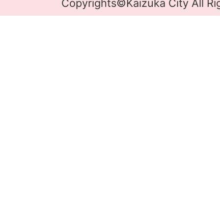
Copyrights©Kaizuka City All Ri