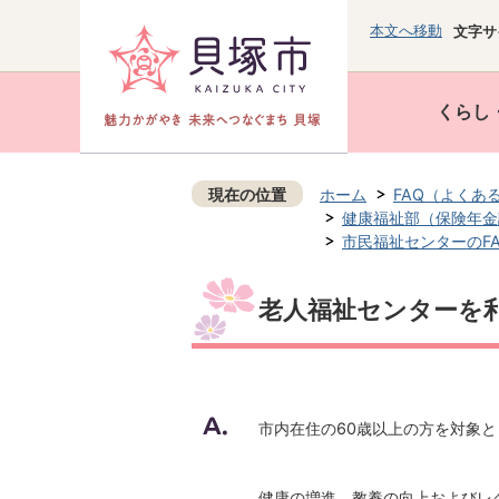
本文へ移動
文字サ
くらし
現在の位置
ホーム
FAQ（よくあ
健康福祉部（保険年金
市民福祉センターのF
老人福祉センターを
市内在住の60歳以上の方を対象
健康の増進、教養の向上およびレ