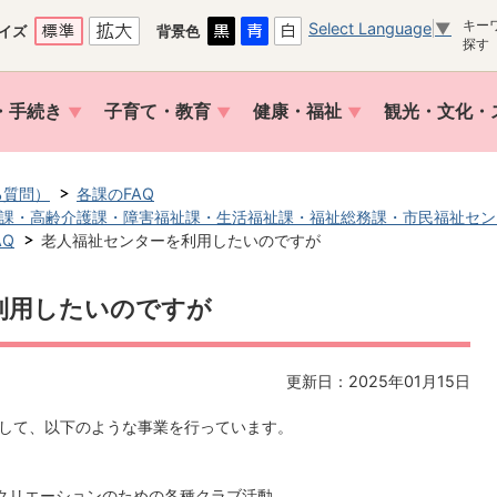
キー
Select Language
▼
イズ
背景色
探す
・手続き
子育て・教育
健康・福祉
観光・文化・
る質問）
各課のFAQ
課・高齢介護課・障害福祉課・生活福祉課・福祉総務課・市民福祉セン
AQ
老人福祉センターを利用したいのですが
利用したいのですが
更新日：2025年01月15日
として、以下のような事業を行っています。
クリエーションのための各種クラブ活動。