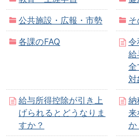
公共施設・広報・市勢
そ
各課のFAQ
令
給
全
対
給与所得控除が引き上
納
げられるとどうなりま
来
すか？
か