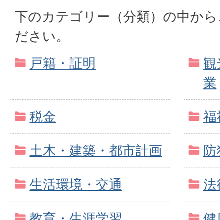
下のカテゴリー（分類）の中から
ださい。
戸籍・証明
観
業
税金
福
土木・建築・都市計画
防
生活環境・交通
法
教育・生涯学習
健