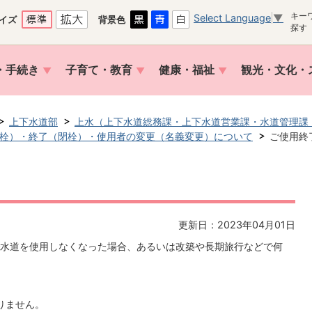
キー
Select Language
▼
イズ
背景色
探す
・手続き
子育て・教育
健康・福祉
観光・文化・
上下水道部
上水（上下水道総務課・上下水道営業課・水道管理課
栓）・終了（閉栓）・使用者の変更（名義変更）について
ご使用終
更新日：2023年04月01日
水道を使用しなくなった場合、あるいは改築や長期旅行などで何
りません。