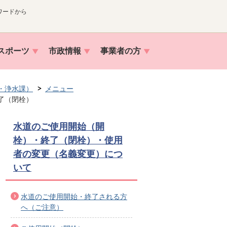
ワードから
スポーツ
市政情報
事業者の方
・浄水課）
メニュー
了（閉栓）
水道のご使用開始（開
栓）・終了（閉栓）・使用
者の変更（名義変更）につ
いて
水道のご使用開始・終了される方
へ（ご注意）