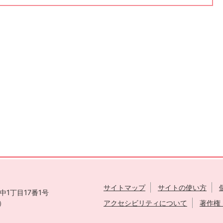
サイトマップ
サイトの使い方
1丁目17番1号
表）
アクセシビリティについて
著作権