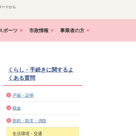
ワードから
スポーツ
市政情報
事業者の方
くらし・手続きに関するよ
くある質問
戸籍・証明
税金
防犯・防災・消防
生活環境・交通