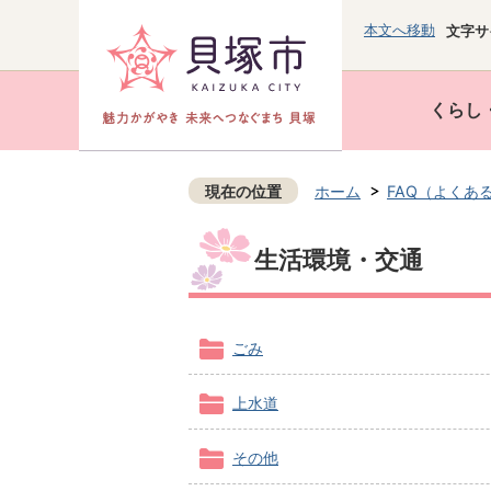
本文へ移動
文字サ
くらし
現在の位置
ホーム
FAQ（よくあ
生活環境・交通
ごみ
上水道
その他