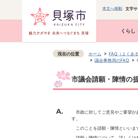
本文へ移動
文字サ
くらし
現在の位置
ホーム
FAQ（よくあ
議会事務局のFAQ
市議会請願・陳情の
市政に対してご意見やご要望があ
す。
このことを請願・陳情といい
請願・陳情について、詳しくは