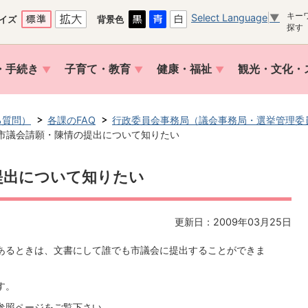
キー
Select Language
▼
イズ
背景色
探す
・手続き
子育て・教育
健康・福祉
観光・文化・
る質問）
各課のFAQ
行政委員会事務局（議会事務局・選挙管理委
市議会請願・陳情の提出について知りたい
提出について知りたい
更新日：2009年03月25日
るときは、文書にして誰でも市議会に提出することができま
ます。
参照ページをご覧下さい。