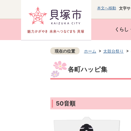
本文へ移動
文字サ
くらし
現在の位置
ホーム
太鼓台祭り
各町ハッピ集
50音順