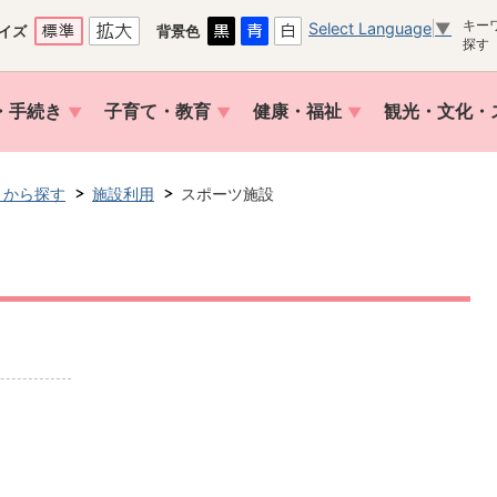
キー
Select Language
▼
イズ
背景色
探す
・手続き
子育て・教育
健康・福祉
観光・文化・
トから探す
施設利用
スポーツ施設