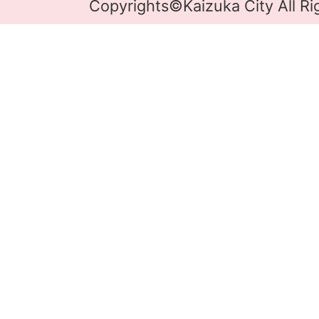
Copyrights©Kaizuka City All Ri