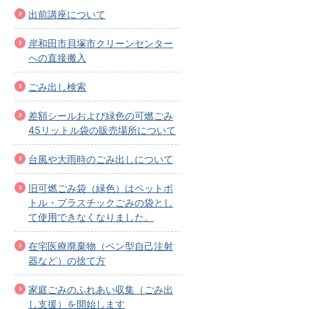
出前講座について
岸和田市貝塚市クリーンセンター
への直接搬入
ごみ出し検索
差額シールおよび緑色の可燃ごみ
45リットル袋の販売場所について
台風や大雨時のごみ出しについて
旧可燃ごみ袋（緑色）はペットボ
トル・プラスチックごみの袋とし
て使用できなくなりました。
在宅医療廃棄物（ペン型自己注射
器など）の捨て方
家庭ごみのふれあい収集（ごみ出
し支援）を開始します