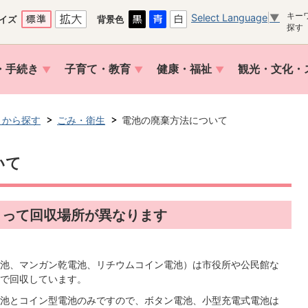
キー
Select Language
▼
イズ
背景色
探す
・手続き
子育て・教育
健康・福祉
観光・文化・
トから探す
ごみ・衛生
電池の廃棄方法について
いて
よって回収場所が異なります
池、マンガン乾電池、リチウムコイン電池）は市役所や公民館な
で回収しています。
池とコイン型電池のみですので、ボタン電池、小型充電式電池は