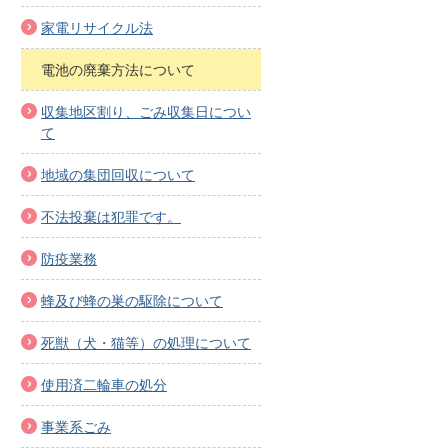
家電リサイクル法
電池の廃棄方法について
収集地区割り、ごみ収集日につい
て
地域の集団回収について
不法投棄は犯罪です。
防疫業務
蜂及び蜂の巣の駆除について
死獣（犬・猫等）の処理について
使用済二輪車の処分
事業系ごみ